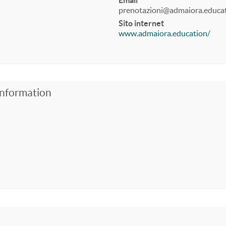
Email
prenotazioni@admaiora.educa
Sito internet
www.admaiora.education/
Information