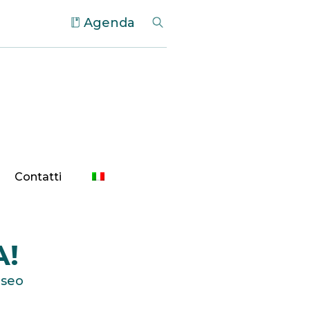
Agenda
Contatti
A!
useo