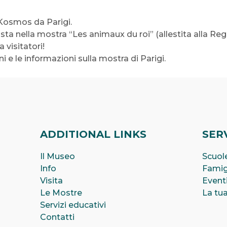
 Kosmos da Parigi.
osta nella mostra “Les
animaux
du roi” (allestita alla Reg
 visitatori!
ni e le informazioni sulla mostra di Parigi.
ADDITIONAL LINKS
SERV
Il Museo
Scuole
Info
Famig
Visita
Event
Le Mostre
La tua
Servizi educativi
Contatti